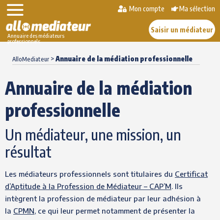
Mon compte
Ma sélection
Saisir un médiateur
Annuaire des médiateurs
professionnels
Skip
>
Annuaire de la médiation professionnelle
to
AlloMediateur
content
Annuaire de la médiation
professionnelle
Un médiateur, une mission, un
résultat
Les médiateurs professionnels sont titulaires du
Certificat
d’Aptitude à la Profession de Médiateur – CAP’M
. Ils
intègrent la profession de médiateur par leur adhésion à
la
CPMN
, ce qui leur permet notamment de présenter la