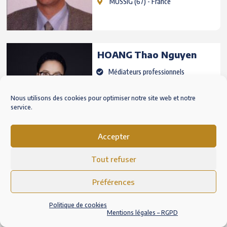
MUSSIG
(67) - France
HOANG
Thao Nguyen
Médiateurs professionnels
Titulaire CAP'M
Nous utilisons des cookies pour optimiser notre site web et notre
Paris
(75) - France
service.
Accepter
HOURGOUE
Anne-Marie
Tout refuser
Médiateurs professionnels
Préférences
Titulaire CAP'M
ABIDJAN
- Côte d'Ivoire
Politique de cookies
Mentions légales – RGPD