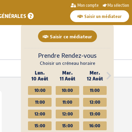
Mon compte
Ma sélection
Recevoir la fiche contact
Sélectionner
 GÉNÉRALES
Saisir un médiateur
Saisir ce médiateur
Prendre Rendez-vous
Choisir un créneau horaire
Lun.
Mar.
Mer.
10 Août
11 Août
12 Août
10:00
10:00
11:00
11:00
11:00
12:00
12:00
12:00
13:00
15:00
15:00
16:00