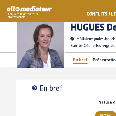
Skip
to
>
>
HUGUES
Delphin
AlloMediateur
Les médiateurs professionnels
CONFLITS / L
Annuaire des médiateurs
content
professionnels
HUGUES
De
Médiateurs professionnels
Sainte-Cécile-les-vignes
En bref
Présentatio
En bref
Nature de
Affaires