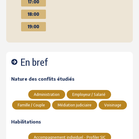
17:00
18:00
19:00
En bref
Nature des conflits étudiés
Administration
Employeur / Salarié
Famille / Couple
Médiation judiciaire
Voisinage
Habilitations
Accompagnement individuel - Profiler SIC