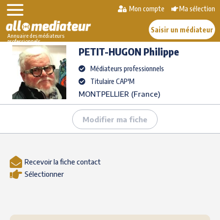
Skip
Mon compte
Ma sélection
>
>
PETIT-HUGON
to
AlloMediateur
Les médiateurs professionnels
Philippe
content
Saisir un médiateur
Annuaire des médiateurs
professionnels
PETIT-HUGON
Philippe
Médiateurs professionnels
Titulaire CAP'M
MONTPELLIER (France)
Modifier ma fiche
Recevoir la fiche contact
Sélectionner