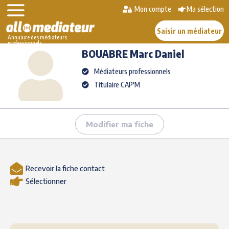
Skip
Mon compte
Ma sélection
>
>
BOUABRE
Marc
to
AlloMediateur
Les médiateurs professionnels
Daniel
content
Saisir un médiateur
Annuaire des médiateurs
professionnels
BOUABRE
Marc Daniel
Médiateurs professionnels
Titulaire CAP'M
Modifier ma fiche
Recevoir la fiche contact
Sélectionner