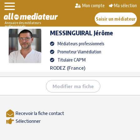
Skip
Mon compte
Ma sélection
>
>
MESSINGUIRAL
to
AlloMediateur
Les médiateurs professionnels
Jérôme
content
Saisir un médiateur
Annuaire des médiateurs
professionnels
MESSINGUIRAL
Jérôme
Médiateurs professionnels
Promoteur Viamédiation
Titulaire CAP'M
RODEZ (France)
Modifier ma fiche
Recevoir la fiche contact
Sélectionner