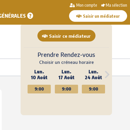
Mon compte
Ma sélection
Recevoir la fiche contact
Sélectionner
 GÉNÉRALES
Saisir un médiateur
Saisir ce médiateur
Prendre Rendez-vous
Choisir un créneau horaire
Lun.
Lun.
Lun.
10 Août
17 Août
24 Août
9:00
9:00
9:00