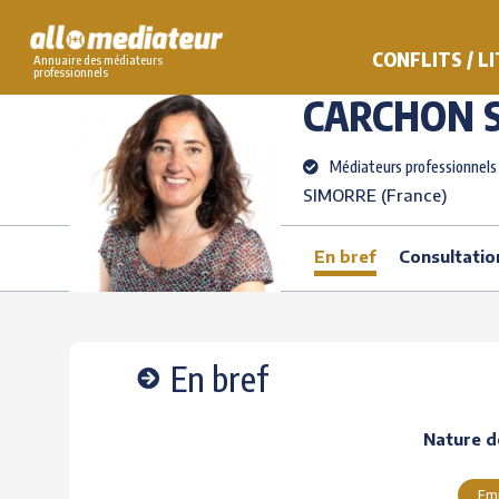
Skip
to
>
>
CARCHON
Séveri
AlloMediateur
Les médiateurs professionnels
CONFLITS / L
Annuaire des médiateurs
content
professionnels
CARCHON
Médiateurs professionnels
SIMORRE (France)
En bref
Consultatio
En bref
Nature de
Emp