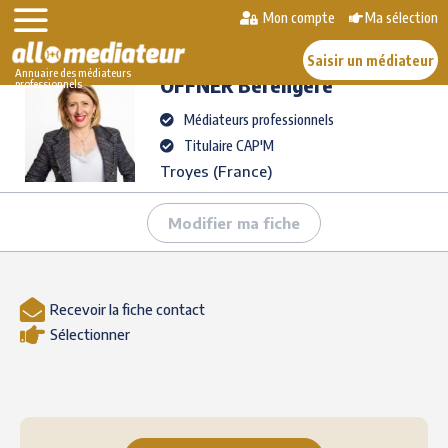
Skip
Mon compte
Ma sélection
>
>
OFFNER
Bérengère
to
AlloMediateur
Les médiateurs professionnels
content
Saisir un médiateur
Annuaire des médiateurs
OFFNER
Bérengère
professionnels
Médiateurs professionnels
Titulaire CAP'M
Troyes (France)
Modifier ma fiche
Recevoir la fiche contact
Sélectionner