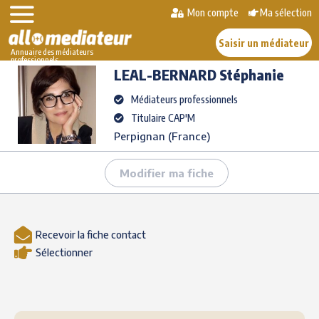
Skip
Mon compte
Ma sélection
>
>
LEAL-BERNARD
to
AlloMediateur
Les médiateurs professionnels
Stéphanie
content
Saisir un médiateur
Annuaire des médiateurs
professionnels
LEAL-BERNARD
Stéphanie
Médiateurs professionnels
Titulaire CAP'M
Perpignan (France)
Modifier ma fiche
Recevoir la fiche contact
Sélectionner