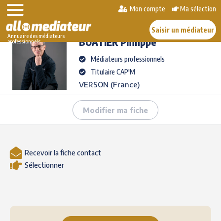
Skip
Mon compte
Ma sélection
>
>
BUATIER
Philippe
to
AlloMediateur
Les médiateurs professionnels
content
Saisir un médiateur
Annuaire des médiateurs
BUATIER
Philippe
professionnels
Médiateurs professionnels
Titulaire CAP'M
VERSON (France)
Modifier ma fiche
Recevoir la fiche contact
Sélectionner