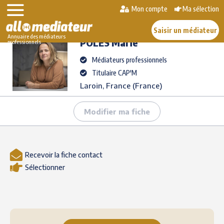
Skip
Mon compte
Ma sélection
>
>
POLES
Marie
to
AlloMediateur
Les médiateurs professionnels
content
Saisir un médiateur
Annuaire des médiateurs
POLES
Marie
professionnels
Médiateurs professionnels
Titulaire CAP'M
Laroin, France (France)
Modifier ma fiche
Recevoir la fiche contact
Sélectionner