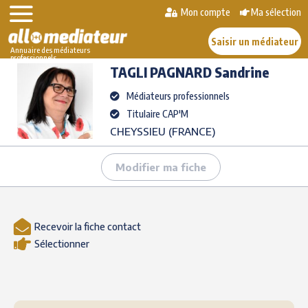
Skip
Mon compte
Ma sélection
>
>
TAGLI PAGNARD
to
AlloMediateur
Les médiateurs professionnels
Sandrine
content
Saisir un médiateur
Annuaire des médiateurs
professionnels
TAGLI PAGNARD
Sandrine
Médiateurs professionnels
Titulaire CAP'M
CHEYSSIEU (FRANCE)
Modifier ma fiche
Recevoir la fiche contact
Sélectionner