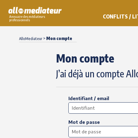
CONFLITS / L
Annuaire des médiateurs
professionnels
Skip
to
>
Mon compte
AlloMediateur
content
Mon compte
J’ai déjà un compte Al
Identifiant / email
Mot de passe