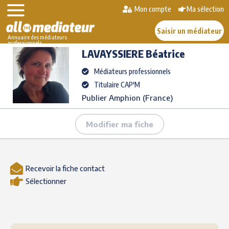
Skip
Mon compte
Ma sélection
>
>
LAVAYSSIERE
to
AlloMediateur
Les médiateurs professionnels
Béatrice
content
Saisir un médiateur
Annuaire des médiateurs
professionnels
LAVAYSSIERE
Béatrice
Médiateurs professionnels
Titulaire CAP'M
Publier Amphion (France)
Modifier ma fiche
Recevoir la fiche contact
Sélectionner