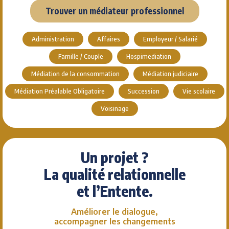
Trouver un médiateur professionnel
Administration
Affaires
Employeur / Salarié
Famille / Couple
Hospimediation
Médiation de la consommation
Médiation judiciaire
Médiation Préalable Obligatoire
Succession
Vie scolaire
Voisinage
Un projet ?
La qualité relationnelle
et l’Entente.
Améliorer le dialogue,
accompagner les changements