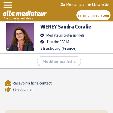
Skip
Mon compte
Ma sélection
>
>
WEREY
Sandra
to
AlloMediateur
Les médiateurs professionnels
Coralie
content
Saisir un médiateur
Annuaire des médiateurs
professionnels
WEREY
Sandra Coralie
Médiateurs professionnels
Titulaire CAP'M
Strasbourg (France)
Modifier ma fiche
Recevoir la fiche contact
Sélectionner