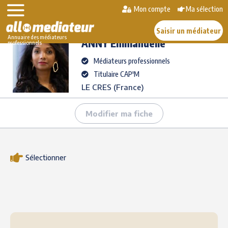
Skip
Mon compte
Ma sélection
>
>
ANNY
Emmanuelle
to
AlloMediateur
Les médiateurs professionnels
content
Saisir un médiateur
Annuaire des médiateurs
ANNY
Emmanuelle
professionnels
Médiateurs professionnels
Titulaire CAP'M
LE CRES (France)
Modifier ma fiche
Sélectionner