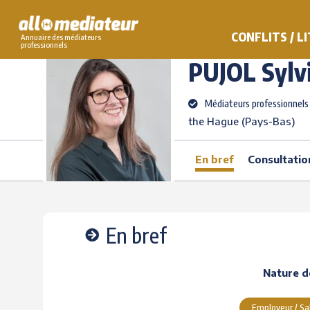
Skip
to
>
>
PUJOL
Sylvie
AlloMediateur
Les médiateurs professionnels
CONFLITS / L
Annuaire des médiateurs
content
professionnels
PUJOL
Sylv
Médiateurs professionnels
the Hague (Pays-Bas)
En bref
Consultatio
En bref
Nature de
Employeur / Sa