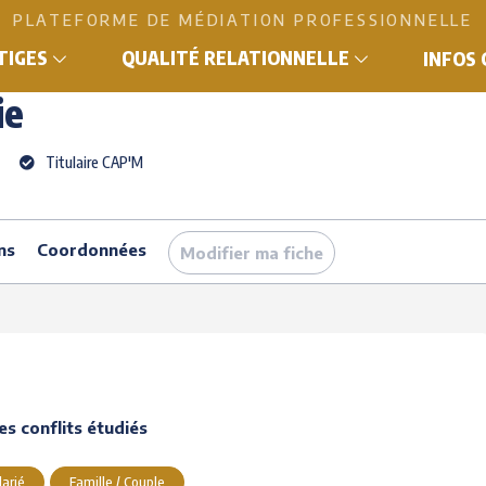
PLATEFORME DE MÉDIATION PROFESSIONNELLE
ITIGES
QUALITÉ RELATIONNELLE
INFOS
ie
Titulaire CAP'M
ns
Coordonnées
Modifier ma fiche
s conflits étudiés
larié
Famille / Couple