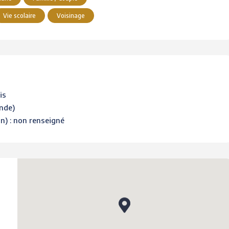
Vie scolaire
Voisinage
is
ande)
on) : non renseigné