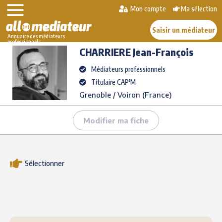
Skip
Mon compte
Ma sélection
>
>
CHARRIERE
Jean-
to
AlloMediateur
Les médiateurs professionnels
François
content
Saisir un médiateur
Annuaire des médiateurs
professionnels
CHARRIERE
Jean-François
Médiateurs professionnels
Titulaire CAP'M
Grenoble / Voiron (France)
Modifier ma fiche
Sélectionner