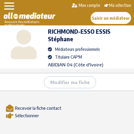
Skip
Mon compte
Ma sélection
>
>
RICHMOND-ESSO
to
AlloMediateur
Les médiateurs professionnels
ESSIS
Stéphane
content
Saisir un médiateur
Annuaire des médiateurs
professionnels
RICHMOND-ESSO ESSIS
Stéphane
Médiateurs professionnels
Titulaire CAP'M
ABIDJAN 04 (Côte d'Ivoire)
Modifier ma fiche
Recevoir la fiche contact
Sélectionner