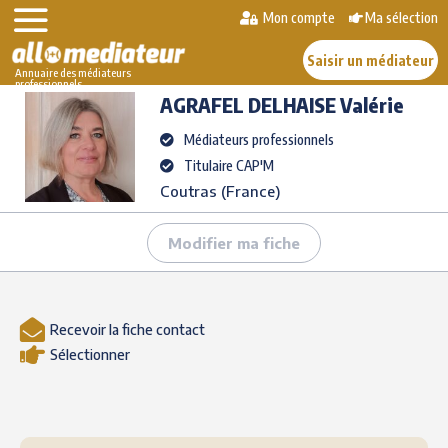
Skip
Mon compte
Ma sélection
>
>
AGRAFEL DELHAISE
to
AlloMediateur
Les médiateurs professionnels
Valérie
content
Saisir un médiateur
Annuaire des médiateurs
professionnels
AGRAFEL DELHAISE
Valérie
Médiateurs professionnels
Titulaire CAP'M
Coutras (France)
Modifier ma fiche
Recevoir la fiche contact
Sélectionner