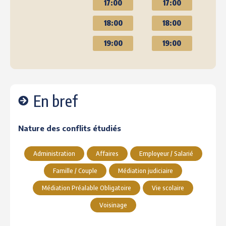
17:00
17:00
18:00
18:00
19:00
19:00
En bref
Nature des conflits étudiés
Administration
Affaires
Employeur / Salarié
Famille / Couple
Médiation judiciaire
Médiation Préalable Obligatoire
Vie scolaire
Voisinage