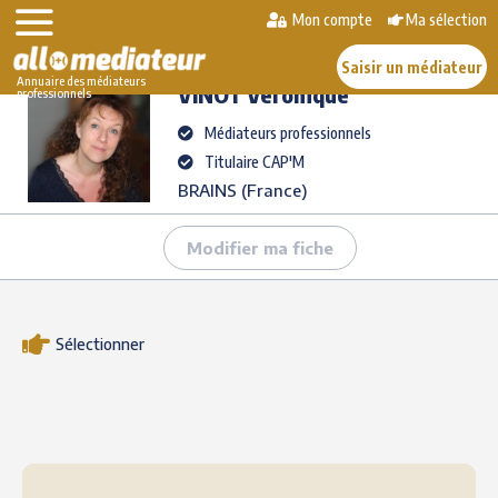
Skip
Mon compte
Ma sélection
>
>
VINOT
Véronique
to
AlloMediateur
Les médiateurs professionnels
content
Saisir un médiateur
Annuaire des médiateurs
VINOT
Véronique
professionnels
Médiateurs professionnels
Titulaire CAP'M
BRAINS (France)
Modifier ma fiche
Sélectionner