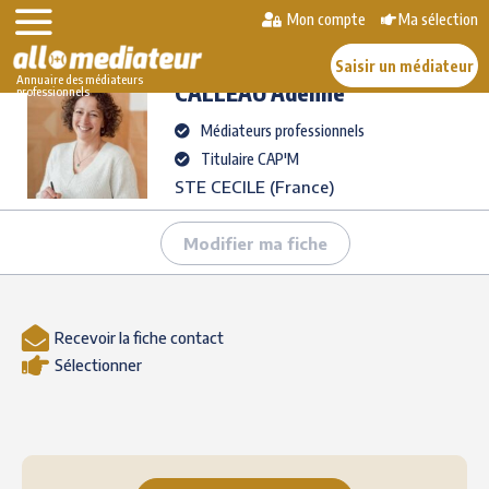
Skip
Mon compte
Ma sélection
>
>
CALLEAU
Adeline
to
AlloMediateur
Les médiateurs professionnels
content
Saisir un médiateur
Annuaire des médiateurs
CALLEAU
Adeline
professionnels
Médiateurs professionnels
Titulaire CAP'M
STE CECILE (France)
Modifier ma fiche
Recevoir la fiche contact
Sélectionner