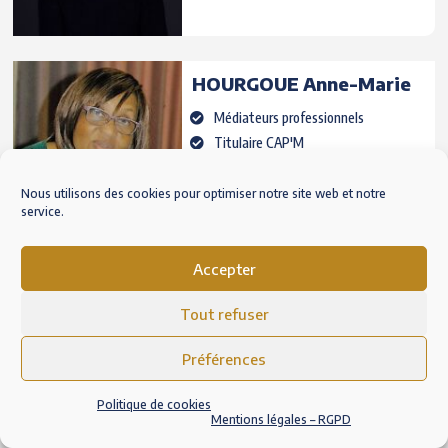
HOURGOUE
Anne-Marie
Médiateurs professionnels
Titulaire CAP'M
ABIDJAN
- Côte d'Ivoire
Nous utilisons des cookies pour optimiser notre site web et notre
service.
Accepter
HUGUES
Delphine
Médiateurs professionnels
Tout refuser
Titulaire CAP'M
Préférences
Sainte-Cécile-les-vignes
(84) -
France
Politique de cookies
Mentions légales – RGPD