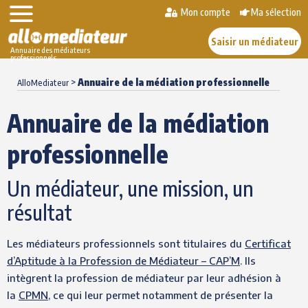
Mon compte
Ma sélection
Saisir un médiateur
Annuaire des médiateurs
professionnels
Skip
>
Annuaire de la médiation professionnelle
to
AlloMediateur
content
Annuaire de la médiation
professionnelle
Un médiateur, une mission, un
résultat
Les médiateurs professionnels sont titulaires du
Certificat
d’Aptitude à la Profession de Médiateur – CAP’M
. Ils
intègrent la profession de médiateur par leur adhésion à
la
CPMN
, ce qui leur permet notamment de présenter la