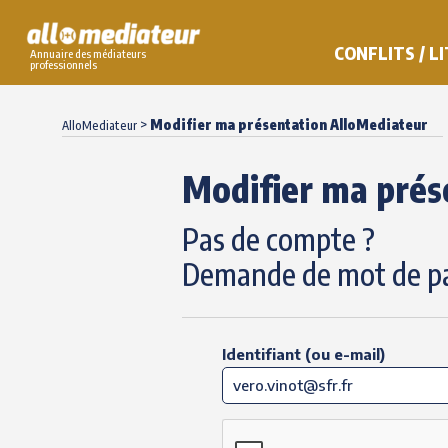
CONFLITS / L
Annuaire des médiateurs
professionnels
Skip
to
>
Modifier ma présentation AlloMediateur
AlloMediateur
content
Modifier ma prés
Pas de compte ?
Demande de mot de p
Identifiant (ou e-mail)