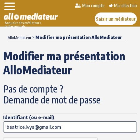
Mon compte
Ma sélection
Saisir un médiateur
Annuaire des médiateurs
professionnels
Skip
>
Modifier ma présentation AlloMediateur
to
AlloMediateur
content
Modifier ma présentation
AlloMediateur
Pas de compte ?
Demande de mot de passe
Identifiant (ou e-mail)