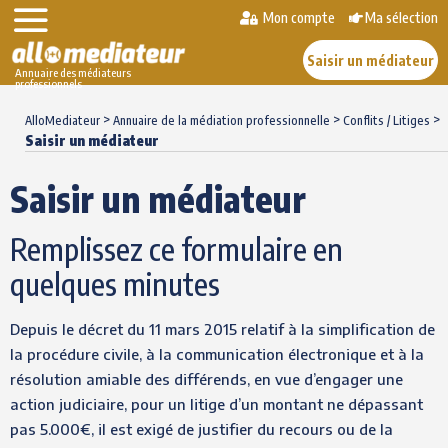
Mon compte
Ma sélection
Saisir un médiateur
Annuaire des médiateurs
professionnels
Skip
>
>
>
to
AlloMediateur
Annuaire de la médiation professionnelle
Conflits / Litiges
Saisir un médiateur
content
Saisir un médiateur
Remplissez ce formulaire en
quelques minutes
Depuis le décret du 11 mars 2015 relatif à la simplification de
la procédure civile, à la communication électronique et à la
résolution amiable des différends, en vue d’engager une
action judiciaire, pour un litige d’un montant ne dépassant
pas 5.000€, il est exigé de justifier du recours ou de la