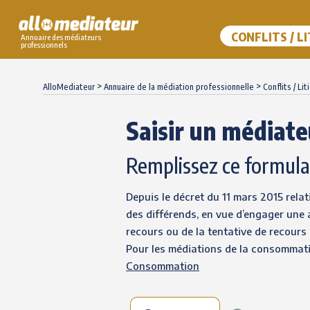
CONFLITS / L
Annuaire des médiateurs
professionnels
Skip
to
>
>
AlloMediateur
Annuaire de la médiation professionnelle
Conflits / Lit
content
Saisir un médiate
Remplissez ce formula
Depuis le décret du 11 mars 2015 relat
des différends, en vue d’engager une a
recours ou de la tentative de recours
Pour les médiations de la consommatio
Consommation