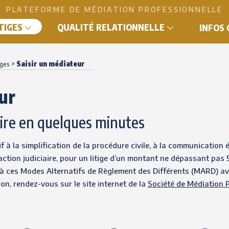
PLATEFORME DE MÉDIATION PROFESSIONNELLE
ITIGES
QUALITÉ RELATIONNELLE
INFOS
>
Saisir un médiateur
iges
ur
ire en quelques minutes
if à la simplification de la procédure civile, à la communication 
ction judiciaire, pour un litige d’un montant ne dépassant pas 5.
 à ces Modes Alternatifs de Règlement des Différents (MARD) avan
n, rendez-vous sur le site internet de la
Société de Médiation P