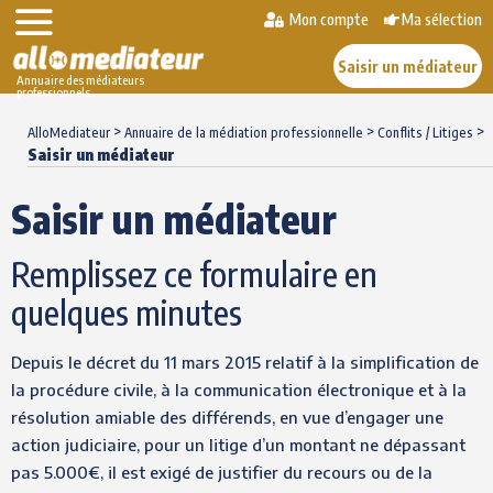
Mon compte
Ma sélection
Saisir un médiateur
Annuaire des médiateurs
professionnels
Skip
>
>
>
to
AlloMediateur
Annuaire de la médiation professionnelle
Conflits / Litiges
Saisir un médiateur
content
Saisir un médiateur
Remplissez ce formulaire en
quelques minutes
Depuis le décret du 11 mars 2015 relatif à la simplification de
la procédure civile, à la communication électronique et à la
résolution amiable des différends, en vue d’engager une
action judiciaire, pour un litige d’un montant ne dépassant
pas 5.000€, il est exigé de justifier du recours ou de la