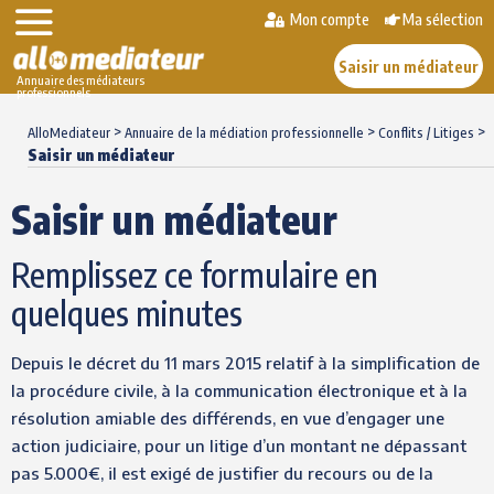
Mon compte
Ma sélection
Saisir un médiateur
Annuaire des médiateurs
professionnels
Skip
>
>
>
to
AlloMediateur
Annuaire de la médiation professionnelle
Conflits / Litiges
Saisir un médiateur
content
Saisir un médiateur
Remplissez ce formulaire en
quelques minutes
Depuis le décret du 11 mars 2015 relatif à la simplification de
la procédure civile, à la communication électronique et à la
résolution amiable des différends, en vue d’engager une
action judiciaire, pour un litige d’un montant ne dépassant
pas 5.000€, il est exigé de justifier du recours ou de la