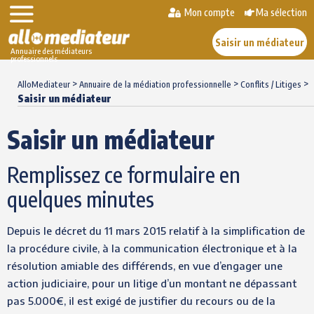
Mon compte
Ma sélection
Saisir un médiateur
Annuaire des médiateurs
professionnels
Skip
>
>
>
to
AlloMediateur
Annuaire de la médiation professionnelle
Conflits / Litiges
Saisir un médiateur
content
Saisir un médiateur
Remplissez ce formulaire en
quelques minutes
Depuis le décret du 11 mars 2015 relatif à la simplification de
la procédure civile, à la communication électronique et à la
résolution amiable des différends, en vue d’engager une
action judiciaire, pour un litige d’un montant ne dépassant
pas 5.000€, il est exigé de justifier du recours ou de la