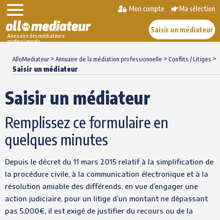
Mon compte
Ma sélection
Saisir un médiateur
Annuaire des médiateurs
professionnels
Skip
>
>
>
to
AlloMediateur
Annuaire de la médiation professionnelle
Conflits / Litiges
Saisir un médiateur
content
Saisir un médiateur
Remplissez ce formulaire en
quelques minutes
Depuis le décret du 11 mars 2015 relatif à la simplification de
la procédure civile, à la communication électronique et à la
résolution amiable des différends, en vue d’engager une
action judiciaire, pour un litige d’un montant ne dépassant
pas 5.000€, il est exigé de justifier du recours ou de la