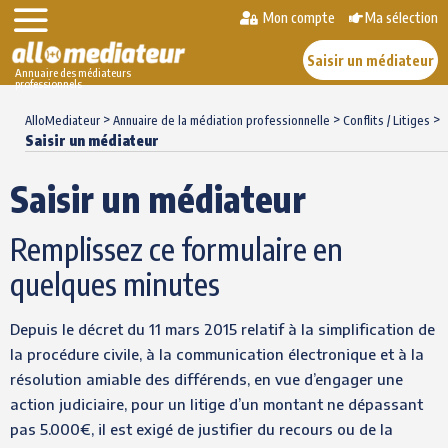
Mon compte
Ma sélection
Saisir un médiateur
Annuaire des médiateurs
professionnels
Skip
>
>
>
to
AlloMediateur
Annuaire de la médiation professionnelle
Conflits / Litiges
Saisir un médiateur
content
Saisir un médiateur
Remplissez ce formulaire en
quelques minutes
Depuis le décret du 11 mars 2015 relatif à la simplification de
la procédure civile, à la communication électronique et à la
résolution amiable des différends, en vue d’engager une
action judiciaire, pour un litige d’un montant ne dépassant
pas 5.000€, il est exigé de justifier du recours ou de la