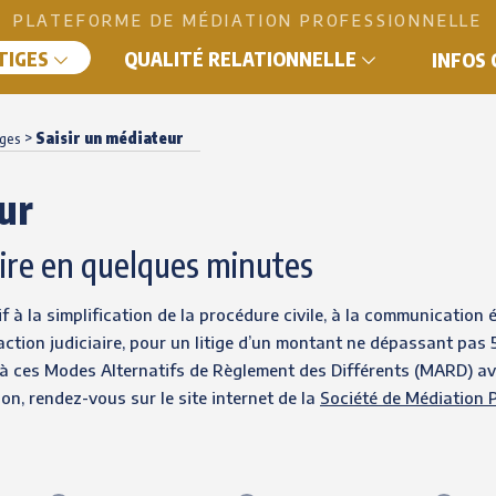
PLATEFORME DE MÉDIATION PROFESSIONNELLE
ITIGES
QUALITÉ RELATIONNELLE
INFOS
>
Saisir un médiateur
iges
ur
ire en quelques minutes
if à la simplification de la procédure civile, à la communication 
ction judiciaire, pour un litige d’un montant ne dépassant pas 5.
 à ces Modes Alternatifs de Règlement des Différents (MARD) avan
n, rendez-vous sur le site internet de la
Société de Médiation P