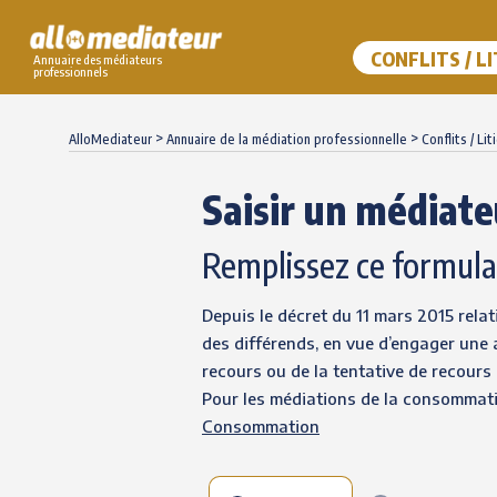
CONFLITS / L
Annuaire des médiateurs
professionnels
Skip
to
>
>
AlloMediateur
Annuaire de la médiation professionnelle
Conflits / Lit
content
Saisir un médiate
Remplissez ce formula
Depuis le décret du 11 mars 2015 relat
des différends, en vue d’engager une a
recours ou de la tentative de recours
Pour les médiations de la consommatio
Consommation