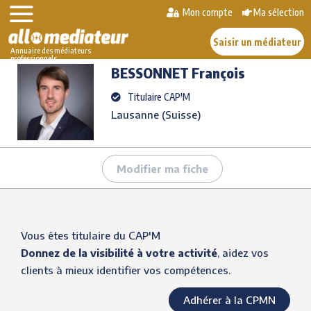
Skip
Mon compte
Ma sélection
>
>
BESSONNET
to
AlloMediateur
Les médiateurs professionnels
François
content
Saisir un médiateur
Annuaire des médiateurs
professionnels
BESSONNET
François
Titulaire CAP'M
Lausanne (Suisse)
Modifier ma fiche
Vous êtes titulaire du CAP'M
Donnez de la visibilité à votre activité
, aidez vos
clients à mieux identifier vos compétences.
Adhérer à la CPMN