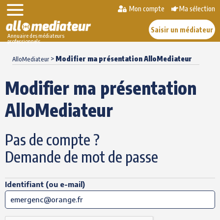
Mon compte
Ma sélection
Saisir un médiateur
Annuaire des médiateurs
professionnels
Skip
>
Modifier ma présentation AlloMediateur
to
AlloMediateur
content
Modifier ma présentation
AlloMediateur
Pas de compte ?
Demande de mot de passe
Identifiant (ou e-mail)