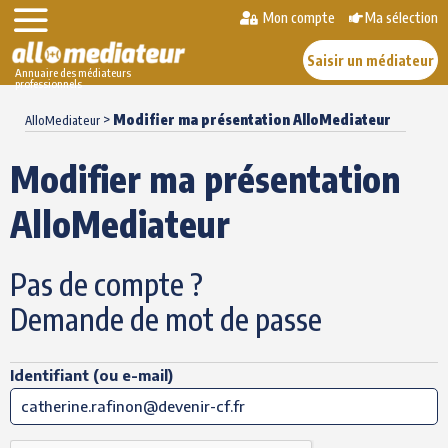
Mon compte
Ma sélection
Saisir un médiateur
Annuaire des médiateurs
professionnels
Skip
>
Modifier ma présentation AlloMediateur
to
AlloMediateur
content
Modifier ma présentation
AlloMediateur
Pas de compte ?
Demande de mot de passe
Identifiant (ou e-mail)