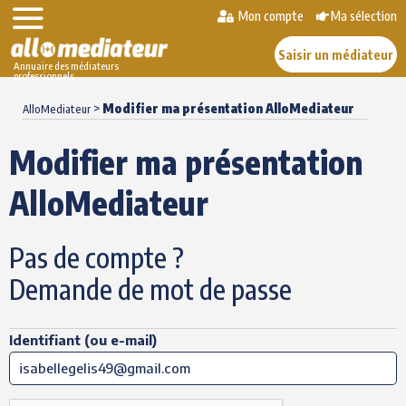
Mon compte
Ma sélection
Saisir un médiateur
Annuaire des médiateurs
professionnels
Skip
>
Modifier ma présentation AlloMediateur
to
AlloMediateur
content
Modifier ma présentation
AlloMediateur
Pas de compte ?
Demande de mot de passe
Identifiant (ou e-mail)