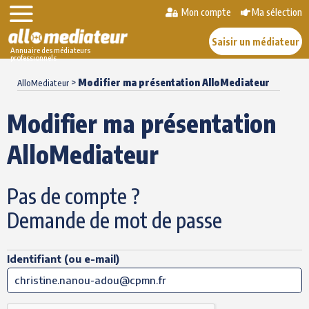
Mon compte
Ma sélection
Saisir un médiateur
Annuaire des médiateurs
professionnels
Skip
>
Modifier ma présentation AlloMediateur
to
AlloMediateur
content
Modifier ma présentation
AlloMediateur
Pas de compte ?
Demande de mot de passe
Identifiant (ou e-mail)